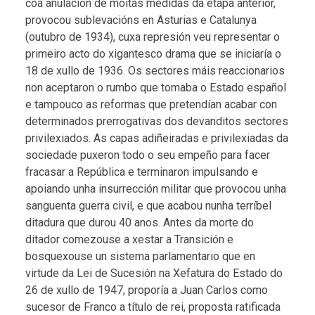
coa anulación de moitas medidas da etapa anterior,
provocou sublevacións en Asturias e Catalunya
(outubro de 1934), cuxa represión veu representar o
primeiro acto do xigantesco drama que se iniciaría o
18 de xullo de 1936. Os sectores máis reaccionarios
non aceptaron o rumbo que tomaba o Estado español
e tampouco as reformas que pretendían acabar con
determinados prerrogativas dos devanditos sectores
privilexiados. As capas adiñeiradas e privilexiadas da
sociedade puxeron todo o seu empeño para facer
fracasar a República e terminaron impulsando e
apoiando unha insurrección militar que provocou unha
sanguenta guerra civil, e que acabou nunha terríbel
ditadura que durou 40 anos. Antes da morte do
ditador comezouse a xestar a Transición e
bosquexouse un sistema parlamentario que en
virtude da Lei de Sucesión na Xefatura do Estado do
26 de xullo de 1947, proporía a Juan Carlos como
sucesor de Franco a título de rei, proposta ratificada