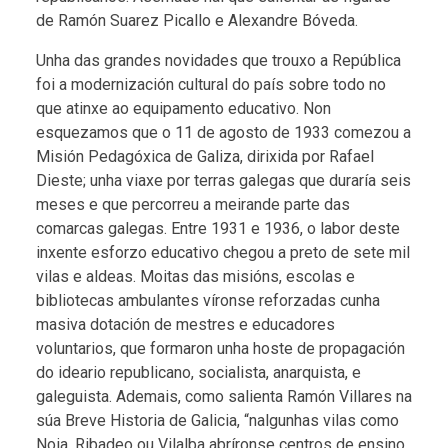
de Ramón Suarez Picallo e Alexandre Bóveda.
Unha das grandes novidades que trouxo a República
foi a modernización cultural do país sobre todo no
que atinxe ao equipamento educativo. Non
esquezamos que o 11 de agosto de 1933 comezou a
Misión Pedagóxica de Galiza, dirixida por Rafael
Dieste; unha viaxe por terras galegas que duraría seis
meses e que percorreu a meirande parte das
comarcas galegas. Entre 1931 e 1936, o labor deste
inxente esforzo educativo chegou a preto de sete mil
vilas e aldeas. Moitas das misións, escolas e
bibliotecas ambulantes víronse reforzadas cunha
masiva dotación de mestres e educadores
voluntarios, que formaron unha hoste de propagación
do ideario republicano, socialista, anarquista, e
galeguista. Ademais, como salienta Ramón Villares na
súa Breve Historia de Galicia, “nalgunhas vilas como
Noia, Ribadeo ou Vilalba abríronse centros de ensino