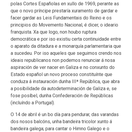
polas Cortes Españolas en xullo de 1969, perante as
que o novo príncipe prestaría xuramento de gardar e
facer gardar as Leis Fundamentais do Reino e os
principios do Movemento Nacional, é dicer, o ideario
franquista. Xa que logo, non houbo ruptura
democrática e por iso existiu certa continuidade entre
o aparato da ditadura e a monarquía parlamentaria que
a sucedeu. Por iso aqueles que seguimos crendo nos
ideais republicanos non podemos renunciar á nosa
aspiración de ver nacer en Galiza e no conxunto do
Estado español un novo proceso constituínte que
conduza á instauración dunha IIIª República, que abra
a posibilidade da autodeterminación de Galiza e, se
fose posíbel, dunha Confederación de Repúblicas
(incluíndo a Portugal).
O 14 de abril é un bo día para pendurar, das varandas
dos nosos balcóns, unha bandeira tricolor xunto á
bandeira galega; para cantar o Himno Galego e o