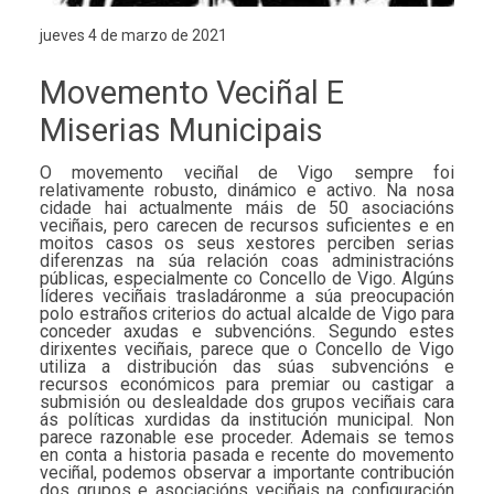
jueves 4 de marzo de 2021
Movemento Veciñal E
Miserias Municipais
O movemento veciñal de Vigo sempre foi
relativamente robusto, dinámico e activo. Na nosa
cidade hai actualmente máis de 50 asociacións
veciñais, pero carecen de recursos suficientes e en
moitos casos os seus xestores perciben serias
diferenzas na súa relación coas administracións
públicas, especialmente co Concello de Vigo. Algúns
líderes veciñais trasladáronme a súa preocupación
polo estraños criterios do actual alcalde de Vigo para
conceder axudas e subvencións. Segundo estes
dirixentes veciñais, parece que o Concello de Vigo
utiliza a distribución das súas subvencións e
recursos económicos para premiar ou castigar a
submisión ou deslealdade dos grupos veciñais cara
ás políticas xurdidas da institución municipal. Non
parece razonable ese proceder. Ademais se temos
en conta a historia pasada e recente do movemento
veciñal, podemos observar a importante contribución
dos grupos e asociacións veciñais na configuración