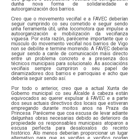
dunha nova forma de solidariedade e
autoorganización dos barrios.
Creo que o movemento veciñal e a FAVEC deberían
seguir cumprindo co seu cometido e seguir sendo
unha ferramenta útil, unha locomotora que impulse a
autoorganización e mobilización da veciñanza
viguesa. Por esta razón, paréceme importante que o
músculo do movemento veciñal nos barrios de Vigo
non se debilite e termine morrendo. A FAVEC debería
seguir sendo a canle de comunicación máis directo
entre un problema concreto e a presenza dos
técnicos municipais para solucionalo. As asociacións
veciñais sempre cumpriron o seu papel de
dinamizadores dos barrios e parroquias e acho que
debería seguir sendo así.
Por todo o anterior, creo que a actual Xunta de
Goberno municipal co seu Alcalde á cabeza están
equivocados ao querer expulsar á FAVEC e a parte
dos seus actuais directivos dos locais que estiveran
empregando durante moitos anos na Praza da
Princesa. Paréceme que coa escusa de levar adiante
dalgunhas obras necesarias debido ao deterioro da
propiedade os responsables municipais atoparon a
escusa perfecta para desaloxalos do recinto
histórico. Alo menos deberían proporcionar un lugar
alternativo para que as veciñas e veciños poidan