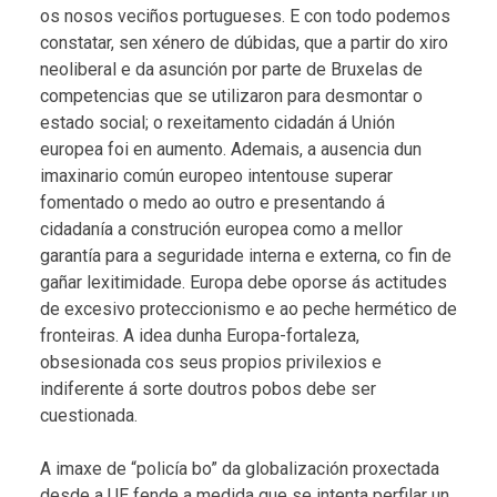
os nosos veciños portugueses. E con todo podemos
constatar, sen xénero de dúbidas, que a partir do xiro
neoliberal e da asunción por parte de Bruxelas de
competencias que se utilizaron para desmontar o
estado social; o rexeitamento cidadán á Unión
europea foi en aumento. Ademais, a ausencia dun
imaxinario común europeo intentouse superar
fomentado o medo ao outro e presentando á
cidadanía a construción europea como a mellor
garantía para a seguridade interna e externa, co fin de
gañar lexitimidade. Europa debe oporse ás actitudes
de excesivo proteccionismo e ao peche hermético de
fronteiras. A idea dunha Europa-fortaleza,
obsesionada cos seus propios privilexios e
indiferente á sorte doutros pobos debe ser
cuestionada.
A imaxe de “policía bo” da globalización proxectada
desde a UE fende a medida que se intenta perfilar un