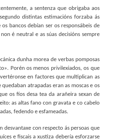
ecentemente, a sentenza que obrigaba aos
segundo distintas estimacións forzaba ás
e os bancos debían ser os responsábeis de
 non é neutral e as súas decisións sempre
n mecánica dunha morea de verbas pomposas
to». Porén os menos privilexiados, os que
vertéronse en factores que multiplican as
ue quedaban atrapadas eran as moscas e os
ue os fíos desa tea da arañeira sexan de
eito: as altas fano con gravata e co cabelo
apadas, fedendo e esfameadas.
en desvantaxe con respecto ás persoas que
ces e fiscais a xustiza debería esforzarse