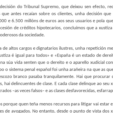
decisión do Tribunal Supremo, que deixou sen efecto, r
 que antes recaían sobre os clientes, unha decisión que 
.000 e 6.500 millóns de euros aos seus usuarios e pola qu
esión de créditos hipotecarios, concluímos que a xustiza
poderosos da sociedade.
a de altos cargos e dignatarios ilustres, unha repetició
stiza é igual para todos» e «España é un estado de derei
na súa vida senten que o dereito e o aparello xudicial con
po o sistema penal español foi unha arañeira na que as q
pescozo branco pasaba tranquilamente. Hai que procurar q
, hai delincuentes de clase. E cada clase delinque ao seu x
ados –as veces falsos– e as clases desfavorecidas, esfarr
os porque quen teña menos recursos para litigar vai estar 
tes de avogados. No entanto, desde o punto de vista dos xuí