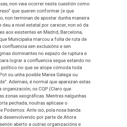
as, non vaia ocorrer nesta cuestión como
ogreso” que queren conformar (e que
odo, non terminan de apostar dunha maneira
deu a nivel estatal por carecer, non só da
es aos existentes en Madrid, Barcelona,
que Municipalia marcou a folla de ruta de
a confluencia sen exclusións e sen
digmas dominantes no espazo de ruptura e
 para lograr a confluencia segue estando no
o político no que se atope cómoda toda
s Pot ou unha posible Marea Galega ou
ade”. Ademais, é normal que aparezan estas
a organización, os CQP (Claro que
ras zonas xeográficas. Mentres nalgunhas
rta pechada; noutras aplícase o
 de Podemos. Ante iso, pola nosa banda
á desenvolvendo por parte de Ahora
senón aberto a outras organizacións e