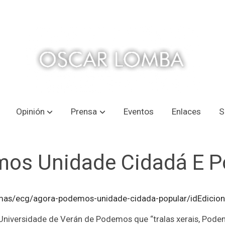
Opinión
Prensa
Eventos
Enlaces
S
os Unidade Cidadá E P
irmas/ecg/agora-podemos-unidade-cidada-popular/idEdicion
a Universidade de Verán de Podemos que “tralas xerais, Po