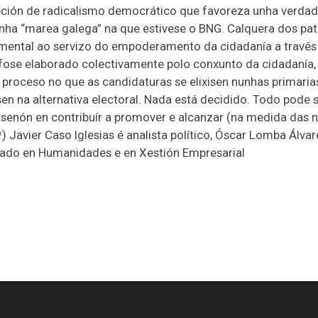
pción de radicalismo democrático que favoreza unha verdad
 unha “marea galega” na que estivese o BNG. Calquera dos p
rumental ao servizo do empoderamento da cidadanía a travé
 fose elaborado colectivamente polo conxunto da cidadanía,
n proceso no que as candidaturas se elixisen nunhas primar
asen na alternativa electoral. Nada está decidido. Todo pode
 senón en contribuír a promover e alcanzar (na medida das n
*) Javier Caso Iglesias é analista político, Óscar Lomba Álva
mado en Humanidades e en X­estión Empresarial