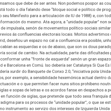
ensamos que debe de ser antes. Non podemos pospor as cous
está todo o día falando dese “bloque social e político de pr
o seu Manifesto para a articulación de IU de 1988) e, con t
onformación do mesmo. Ata agora, a “unidade popular” non se 
de impulsala, senón de movementos político-sociais similar
revios ás confluencias electorais locais. Moitos advertimos 
rid, deseñou un espazo no cal a confluencia era posible, unh
 cabían as esquerdas e os de abaixo, que son os dous para
a social de cambio. Na actualidade, parte das dificultades
e conformar u­nha “fronte de esquerda” senón un gran espaz
id e Barcelona en Comú. Iso debería ser Catalunya Si Que E
ería xurdir do Banquete de Conxo 2.0, “iniciativa pola Unid
s, por exemplo, a sensibilidade hexemónica actual dentro d
tuación e o que permiten facer nuns sitios prohíbeno nout
glas e sopas de letras e os acordos fanse en despachos a po
te en función de siglas, que pretende que todo sexa franquía
digma para os procesos de “unidade popular”, o que se est
 instrumento ao servizo dos intereses de Izquierda Unida 